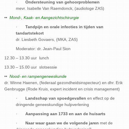
·
Ondersteuning van gehoorproblemen
mevr. Isabelle Van Raemdonck, (audiologe ZAS)
••
Mond-, Kaak- en Aangezichtschirurgie
·
Tandpijn en orale infecties in tijden van
tandartstekort
dr. Liesbeth Govaers, (MKA, ZAS)
Moderator: dr. Jean-Paul Sion
12.30 – 13.30 uur lunch
13.30 – 15.00 uur slotsessie
••
Nood- en rampengeneeskunde
dr. Winne Haenen, (federaal gezondheidsinspecteur) en dhr. Erik
Genbrugge (Rode Kruis, expert incident en crisis management)
·
Landschap van spoedgevallen
en effect op de
dringende geneeskundige hulpverlening
·
Aanpassing aan 1733 en aan de huisarts
·
Naar waar gaan we de volgende jaren
met de