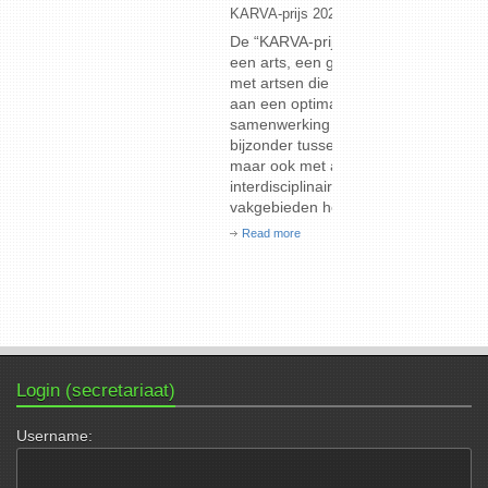
KARVA-prijs 2026
Geneeskundig
De “KARVA-prijs” wordt jaarlijks uitgereikt aan
Deze (80ste 
een arts, een groep artsen of een organisatie
12 september
met artsen die door hun initiatief bijdragen
Read more
aan een optimale relatie en actieve
samenwerking tussen artsen onderling, in het
bijzonder tussen huisartsen en specialisten,
maar ook met andere gezondheidswerkers,
interdisciplinair en over de grenzen van de
vakgebieden heen. De prijs kan […]
Read more
Login (secretariaat)
Username: