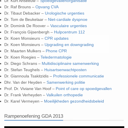
Dr. Kurt Anseeuw –
Spoedgevallenorganisatie
Dr. Raf Brouns –
Opvang CVA
Dr. Tibaut Debacker –
Urologische urgenties
Dr. Tom de Beukelaar –
Niet-cardiale dyspnoe
Dr.
Dominik
De Roover –
Vasculaire urgenties
Dr.
François
Gijsenbergh –
Hulpcentrum 112
Dr. Koen Monsieurs –
CPR updates
Dr. Koen Monsieurs –
Upgrading en downgrading
Dr. Maarten Mulkers –
Phone CPR
Dr. Koen Roegies –
Teledermatologie
Dr. Diego Schrans –
Multidisciplinaire samenwerking
Dr. Stefan Teughels –
Huisartsenwachtposten
Dr. Giannoula Tsakitzidis –
Professionele communicatie
Dhr. Van der Heyden –
Samenwerking politie
Prof. Dr. Viviane Van Hoof –
Point of care op spoedgevallen
Dr. Frank Verheyden –
Valkuilen orthopedie
Dr. Karel Vermeyen –
Moeilijkheden gezondheidsbeleid
Rampenoefening GDA 2013