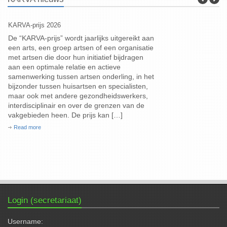
KARVA-prijs 2026
Geneeskundige D
De “KARVA-prijs” wordt jaarlijks uitgereikt aan
Deze (80ste !)
een arts, een groep artsen of een organisatie
12 september 2
met artsen die door hun initiatief bijdragen
september 20:0
aan een optimale relatie en actieve
zitting met als
samenwerking tussen artsen onderling, in het
Digitale transfo
bijzonder tussen huisartsen en specialisten,
dhr. Daan Aeyels
maar ook met andere gezondheidswerkers,
en Gezondheidsb
interdisciplinair en over de grenzen van de
Lobbycentrum va
vakgebieden heen. De prijs kan […]
Read more
Read more
Login (secretariaat)
Username: