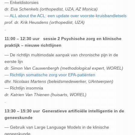
— Enkeldistorsies
dr. Eva Schenkels (orthopedist, UZA, AZ Monica)
— ALL about the ACL: een update over voorste-kruisbandletsels
prof. dr. Krik Heusdens (orthopedist, UZA)
.
11:00 – 12:30 uur sessie 2 Psychische zorg en klinische
praktijk – nieuwe richtlijnen
— De richtlijn multimodale aanpak van chronische pijn in de
eerste lijn
dr. Simon Van Cauwenbergh (methodological expert, WOREL)
— Richtlijn somatische zorg voor EPA-patiënten
dhr. Nicolaas Martens (beleidsmedewerker, UAntwerpen)
— Richtlijn insomnia
dr. Katrien Van Thienen (huisarts, WOREL)
.
13:30 – 15:30 uur Generatieve artificiële intelligentie in de
geneeskunde
— Gebruik van Large Language Models in de klinische
geneeskunde