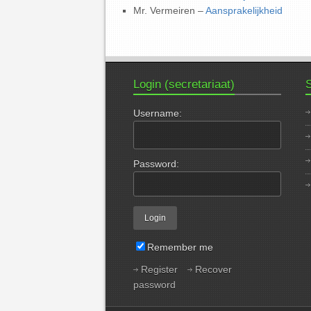
Mr. Vermeiren –
Aansprakelijkheid
Login (secretariaat)
S
Username:
Password:
Remember me
Register
Recover
password