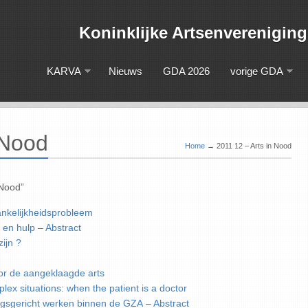
Koninklijke Artsenveren
KARVA
Nieuws
GDA 2026
vorige GDA
 Nood
Home
→
2011 12 – Arts in Nood
 Nood”
nkelijkheidsprobleem
 en hulp
–
Abstract
ijn ?
or de aangeklaagde arts
plex situations: when the patient is a doctor
ngsgericht werken binnen de GZA
–
Abstract