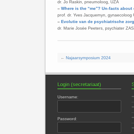
dr. Jo Raskin, pneumoloog, UZA
–
Where is the “me”? Un-facts about
prof. dr. Yves Jacquemyn, gynaecoloog
–
Evolutie van de psychiatrische zor
dr. Marie Josée Peeters, psychiater ZAS
←
Najaarsymposium 2024
Login (secretariaat)
S
Username:
Password: