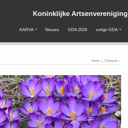
Koninklijke Artsenveren
KARVA
Nieuws
GDA 2026
vorige GDA
Home
→
Carousel
→
Lidmaatschap 2026
Read more