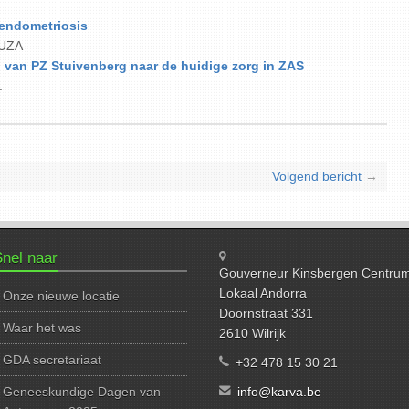
 endometriosis
 UZA
g van PZ Stuivenberg naar de huidige zorg in ZAS
.
Volgend bericht
→
nel naar
Gouverneur Kinsbergen Centru
Lokaal Andorra
Onze nieuwe locatie
Doornstraat 331
Waar het was
2610 Wilrijk
GDA secretariaat
+32 478 15 30 21
Geneeskundige Dagen van
info@karva.be