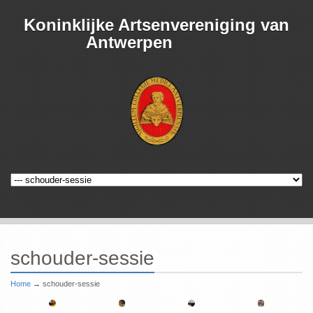
Koninklijke Artsenvereniging van
Antwerpen
schouder-sessie
Home
→
schouder-sessie