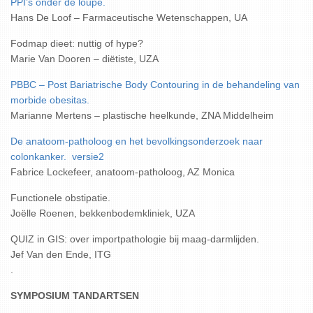
PPI’s onder de loupe.
Hans De Loof – Farmaceutische Wetenschappen, UA
Fodmap dieet: nuttig of hype?
Marie Van Dooren – diëtiste, UZA
PBBC – Post Bariatrische Body Contouring in de behandeling van
morbide obesitas.
Marianne Mertens – plastische heelkunde, ZNA Middelheim
De anatoom-patholoog en het bevolkingsonderzoek naar
colonkanker.
versie2
Fabrice Lockefeer, anatoom-patholoog, AZ Monica
Functionele obstipatie.
Joëlle Roenen, bekkenbodemkliniek, UZA
QUIZ in GIS: over importpathologie bij maag-darmlijden.
Jef Van den Ende, ITG
.
SYMPOSIUM TANDARTSEN