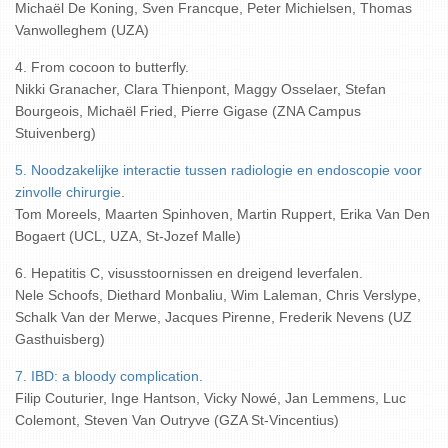
Michaël De Koning, Sven Francque, Peter Michielsen, Thomas
Vanwolleghem (UZA)
4. From cocoon to butterfly.
Nikki Granacher, Clara Thienpont, Maggy Osselaer, Stefan
Bourgeois, Michaël Fried, Pierre Gigase (ZNA Campus
Stuivenberg)
5. Noodzakelijke interactie tussen radiologie en endoscopie voor
zinvolle chirurgie
.
Tom Moreels, Maarten Spinhoven, Martin Ruppert, Erika Van Den
Bogaert (UCL, UZA, St-Jozef Malle)
6. Hepatitis C, visusstoornissen en dreigend leverfalen.
Nele Schoofs, Diethard Monbaliu, Wim Laleman, Chris Verslype,
Schalk Van der Merwe, Jacques Pirenne, Frederik Nevens (UZ
Gasthuisberg)
7. IBD: a bloody complication.
Filip Couturier, Inge Hantson, Vicky Nowé, Jan Lemmens, Luc
Colemont, Steven Van Outryve (GZA St-Vincentius)