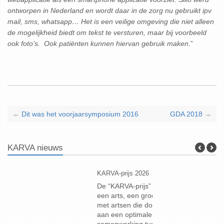
ontworpen in Nederland en wordt daar in de zorg nu gebruikt ipv
mail, sms, whatsapp… Het is een veilige omgeving die niet alleen
de mogelijkheid biedt om tekst te versturen, maar bij voorbeeld
ook foto’s.
Ook patiënten kunnen hiervan gebruik maken
.”
←
Dit was het voorjaarsymposium 2016
GDA 2018
→
KARVA nieuws
KARVA-prijs 2026
Geneeskundig
De “KARVA-prijs” wordt jaarlijks uitgereikt aan
Deze (80ste
een arts, een groep artsen of een organisatie
12 septembe
met artsen die door hun initiatief bijdragen
Read more
aan een optimale relatie en actieve