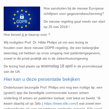
Hoe aansluiten bij de nieuwe Europese
richtlijnen voor gegevensbescherming?
De nieuwe regeling gaat reeds van start
op 25 mei 2018 !
Hoe bereid jij je daarop voor ?
Wij nodigden Prof. Dr. Hilde Philips uit om een lezing te
houden over deze nieuwe GDPR-regeling, die een belangrijke
weerslag zal hebben op onze omgang met patiëntengegevens,
zowel in de privé-praktijk als in de ziekenhuisomgeving.
woensdag 18 april
De lezing had plaats op
in de promotiezaal
van de UA.
Hier kan u deze presentatie bekijken
Ondertussen bezorgde Prof. Philips ons nog een nuttige tip: een
(gratis!) app die beveiligde communicatie tussen artsen
onderling of artsen en patiënten toelaat, met tekst en beeld: “
Ik
kwam daarbij uit op Siilo (
https://www.siilo.com/
) wat zowel een
webapplicatie als een smartphone applicatie voorziet. Siilo werd