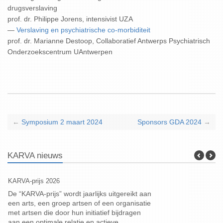
drugsverslaving
prof. dr. Philippe Jorens, intensivist UZA
—
Verslaving en psychiatrische co-morbiditeit
prof. dr. Marianne Destoop, Collaboratief Antwerps Psychiatrisch
Onderzoekscentrum UAntwerpen
←
Symposium 2 maart 2024
Sponsors GDA 2024
→
KARVA nieuws
KARVA-prijs 2026
Geneeskundige D
De “KARVA-prijs” wordt jaarlijks uitgereikt aan
Deze (80ste !)
een arts, een groep artsen of een organisatie
12 september 20
met artsen die door hun initiatief bijdragen
Read more
aan een optimale relatie en actieve