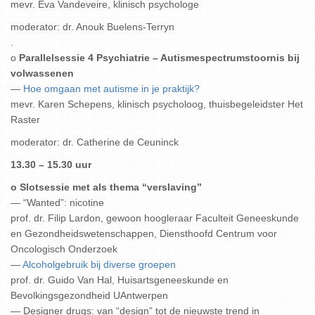
mevr. Eva Vandeveire, klinisch psychologe
moderator: dr. Anouk Buelens-Terryn
.
o
Parallelsessie 4 Psychiatrie – Autismespectrumstoornis bij
volwassenen
—
Hoe omgaan met autisme in je praktijk?
mevr. Karen Schepens, klinisch psycholoog, thuisbegeleidster Het
Raster
moderator: dr. Catherine de Ceuninck
13.30 – 15.30 uur
o Slotsessie met als thema “verslaving”
— “Wanted”: nicotine
prof. dr. Filip Lardon, gewoon hoogleraar Faculteit Geneeskunde
en Gezondheidswetenschappen, Diensthoofd Centrum voor
Oncologisch Onderzoek
—
Alcoholgebruik bij diverse groepen
prof. dr. Guido Van Hal, Huisartsgeneeskunde en
Bevolkingsgezondheid UAntwerpen
— Designer drugs: van “design” tot de nieuwste trend in