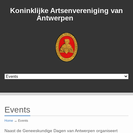
Koninklijke Artsenvereniging van
Antwerpen
Events
Home
→
Events
Naast de Geneeskundige Dagen van Antwerpen organiseert