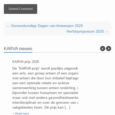
←
Geneeskundige Dagen van Antwerpen 2025
Herfstsymposium 2025
→
KARVA nieuws
KARVA-prijs 2026
Geneeskundige D
De “KARVA-prijs” wordt jaarlijks uitgereikt aan
Deze (80ste !)
een arts, een groep artsen of een organisatie
12 september 20
met artsen die door hun initiatief bijdragen
Read more
aan een optimale relatie en actieve
samenwerking tussen artsen onderling, in het
bijzonder tussen huisartsen en specialisten,
maar ook met andere gezondheidswerkers,
interdisciplinair en over de grenzen van de
vakgebieden heen. De prijs kan […]
Read more