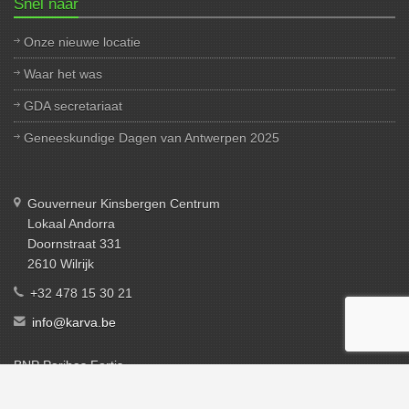
Snel naar
Onze nieuwe locatie
Waar het was
GDA secretariaat
Geneeskundige Dagen van Antwerpen 2025
Gouverneur Kinsbergen Centrum
Lokaal Andorra
Doornstraat 331
2610 Wilrijk
+32 478 15 30 21
info@karva.be
BNP Paribas Fortis
. BE37 0020 0073 4528
BTW BE 887 688 273