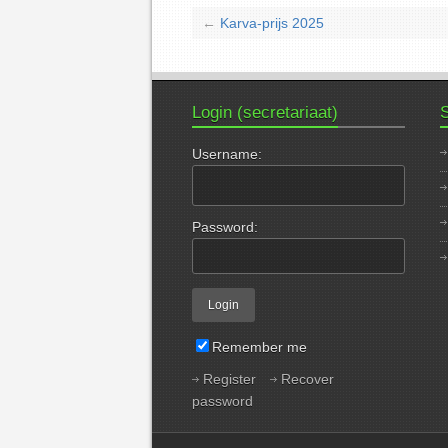
←
Karva-prijs 2025
Login (secretariaat)
S
Username:
Password:
Remember me
Register
Recover
password