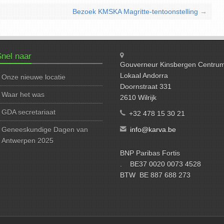
Bezoek KMSKA Magritte-tentoonstelling
→
nel naar
Gouverneur Kinsbergen Centru
Lokaal Andorra
Onze nieuwe locatie
Doornstraat 331
Waar het was
2610 Wilrijk
GDA secretariaat
+32 478 15 30 21
Geneeskundige Dagen van
info@karva.be
Antwerpen 2025
BNP Paribas Fortis
. BE37 0020 0073 4528
BTW BE 887 688 273