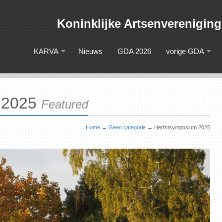
Koninklijke Artsenveren
KARVA
Nieuws
GDA 2026
vorige GDA
 2025
Featured
Home
→
Geen categorie
→
Herfstsymposium 2025
Lidmaatschap 2026
Read more