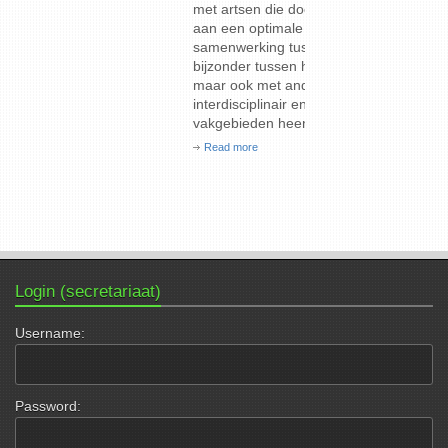
met artsen die door hun initiatief bijdragen
Read mor
aan een optimale relatie en actieve
samenwerking tussen artsen onderling, in het
bijzonder tussen huisartsen en specialisten,
maar ook met andere gezondheidswerkers,
interdisciplinair en over de grenzen van de
vakgebieden heen. De prijs kan […]
Read more
Login (secretariaat)
Username:
Password: