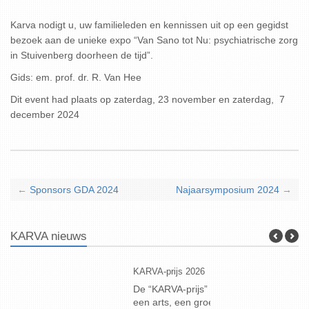
Karva nodigt u, uw familieleden en kennissen uit op een gegidst
bezoek aan de unieke expo “Van Sano tot Nu: psychiatrische zorg
in Stuivenberg doorheen de tijd”.
Gids: em. prof. dr. R. Van Hee
Dit event had plaats op zaterdag, 23 november en zaterdag, 7
december 2024
←
Sponsors GDA 2024
Najaarsymposium 2024
→
KARVA nieuws
KARVA-prijs 2026
Geneeskun
De “KARVA-prijs” wordt jaarlijks uitgereikt aan
Deze (80s
een arts, een groep artsen of een organisatie
12 septem