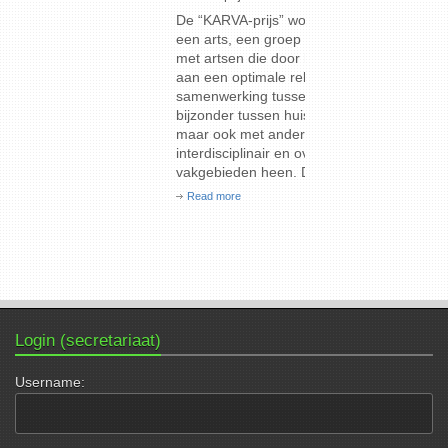
De “KARVA-prijs” wordt jaarlijks uitgereikt aan
Deze (80st
een arts, een groep artsen of een organisatie
12 septemb
met artsen die door hun initiatief bijdragen
Read more
aan een optimale relatie en actieve
samenwerking tussen artsen onderling, in het
bijzonder tussen huisartsen en specialisten,
maar ook met andere gezondheidswerkers,
interdisciplinair en over de grenzen van de
vakgebieden heen. De prijs kan […]
Read more
Login (secretariaat)
Username: