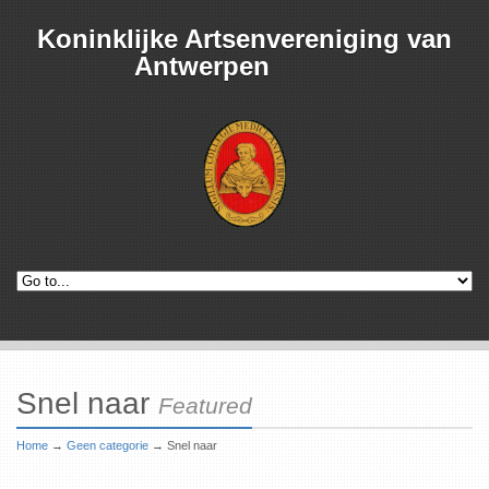
Koninklijke Artsenvereniging van
Antwerpen
Snel naar
Featured
Home
→
Geen categorie
→
Snel naar