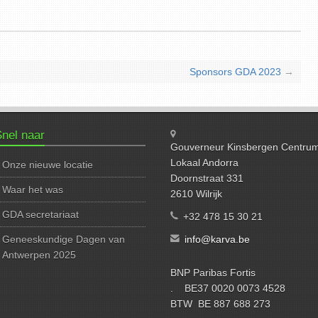
Sponsors GDA 2023
→
nel naar
Gouverneur Kinsbergen Centru
Lokaal Andorra
Onze nieuwe locatie
Doornstraat 331
Waar het was
2610 Wilrijk
GDA secretariaat
+32 478 15 30 21
Geneeskundige Dagen van
info@karva.be
Antwerpen 2025
BNP Paribas Fortis
. BE37 0020 0073 4528
BTW BE 887 688 273