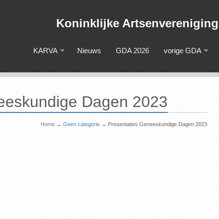
Koninklijke Artsenveren
KARVA
Nieuws
GDA 2026
vorige GDA
neeskundige Dagen 2023
Home
→
Geen categorie
→
Presentaties Geneeskundige Dagen 2023
Lidmaatschap 2026
Read more