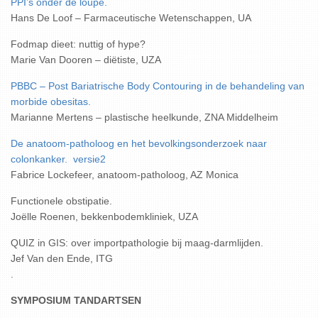
PPI’s onder de loupe.
Hans De Loof – Farmaceutische Wetenschappen, UA
Fodmap dieet: nuttig of hype?
Marie Van Dooren – diëtiste, UZA
PBBC – Post Bariatrische Body Contouring in de behandeling van
morbide obesitas.
Marianne Mertens – plastische heelkunde, ZNA Middelheim
De anatoom-patholoog en het bevolkingsonderzoek naar
colonkanker.
versie2
Fabrice Lockefeer, anatoom-patholoog, AZ Monica
Functionele obstipatie.
Joëlle Roenen, bekkenbodemkliniek, UZA
QUIZ in GIS: over importpathologie bij maag-darmlijden.
Jef Van den Ende, ITG
.
SYMPOSIUM TANDARTSEN