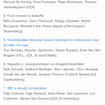
Michaël De Koning, Sven Francque, Peter Michielsen, Thomas
Vanwolleghem (UZA)
4. From cocoon to butterfly.
Nikki Granacher, Clara Thienpont, Maggy Osselaer, Stefan
Bourgeois, Michaël Fried, Pierre Gigase (ZNA Campus
Stuivenberg)
5. Noodzakelijke interactie tussen radiologie en endoscopie voor
zinvolle chirurgie
.
Tom Moreels, Maarten Spinhoven, Martin Ruppert, Erika Van Den
Bogaert (UCL, UZA, St-Jozef Malle)
6. Hepatitis C, visusstoornissen en dreigend leverfalen.
Nele Schoofs, Diethard Monbaliu, Wim Laleman, Chris Verslype,
Schalk Van der Merwe, Jacques Pirenne, Frederik Nevens (UZ
Gasthuisberg)
7. IBD: a bloody complication.
Filip Couturier, Inge Hantson, Vicky Nowé, Jan Lemmens, Luc
Colemont, Steven Van Outryve (GZA St-Vincentius)