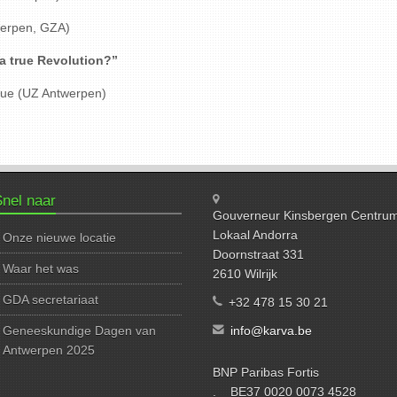
twerpen, GZA)
a true Revolution?”
que (UZ Antwerpen)
nel naar
Gouverneur Kinsbergen Centru
Lokaal Andorra
Onze nieuwe locatie
Doornstraat 331
Waar het was
2610 Wilrijk
GDA secretariaat
+32 478 15 30 21
Geneeskundige Dagen van
info@karva.be
Antwerpen 2025
BNP Paribas Fortis
. BE37 0020 0073 4528