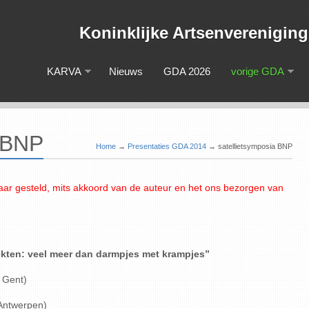
Koninklijke Artsenveren
KARVA
Nieuws
GDA 2026
vorige GDA
a BNP
Home
→
Presentaties GDA 2014
→
satellietsymposia BNP
aar gesteld, mits akkoord van de auteur en het ons bezorgen van
kten: veel meer dan darmpjes met krampjes”
 Gent)
 Antwerpen)